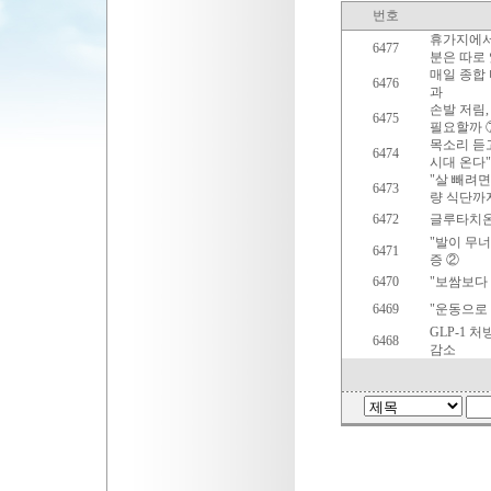
번호
휴가지에서 
6477
분은 따로
매일 종합 비
6476
과
손발 저림,
6475
필요할까 
목소리 듣고
6474
시대 온다"
"살 빼려면
6473
량 식단까
6472
글루타치온
"발이 무너
6471
증 ②
6470
"보쌈보다 
6469
"운동으로 
GLP-1 
6468
감소