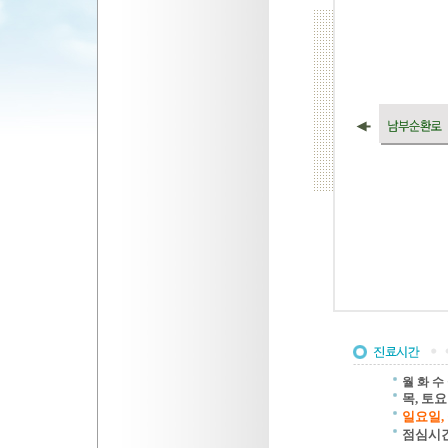
월 화 
목, 토
일요일,
점심시