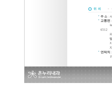
주 소
: 
교통편
녹색버스 -
6512
파란버스
빨간버스 
지하철 
자가용
연락처
:
FAX :